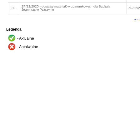
ZP/22/2025 - dostawy materiałów opatrunkowych dla Szpitala
30.
ZP/22/
Joannitas w Pszczynie
«
‹
Legenda
- Aktualne
- Archiwalne