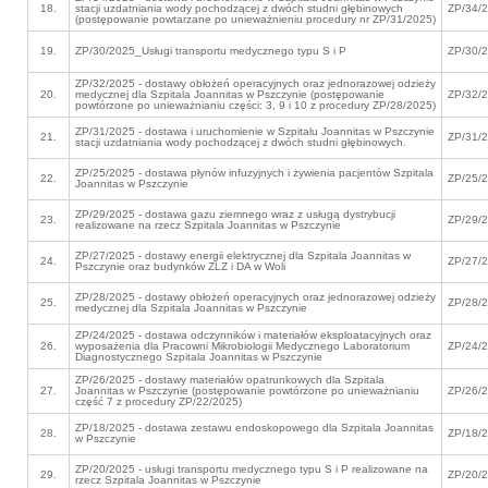
18.
stacji uzdatniania wody pochodzącej z dwóch studni głębinowych
ZP/34/
(postępowanie powtarzane po unieważnieniu procedury nr ZP/31/2025)
19.
ZP/30/2025_Usługi transportu medycznego typu S i P
ZP/30/
ZP/32/2025 - dostawy obłożeń operacyjnych oraz jednorazowej odzieży
20.
medycznej dla Szpitala Joannitas w Pszczynie (postępowanie
ZP/32/
powtórzone po unieważnianiu części: 3, 9 i 10 z procedury ZP/28/2025)
ZP/31/2025 - dostawa i uruchomienie w Szpitalu Joannitas w Pszczynie
21.
ZP/31/
stacji uzdatniania wody pochodzącej z dwóch studni głębinowych.
ZP/25/2025 - dostawa płynów infuzyjnych i żywienia pacjentów Szpitala
22.
ZP/25/
Joannitas w Pszczynie
ZP/29/2025 - dostawa gazu ziemnego wraz z usługą dystrybucji
23.
ZP/29/
realizowane na rzecz Szpitala Joannitas w Pszczynie
ZP/27/2025 - dostawy energii elektrycznej dla Szpitala Joannitas w
24.
ZP/27/
Pszczynie oraz budynków ZLZ i DA w Woli
ZP/28/2025 - dostawy obłożeń operacyjnych oraz jednorazowej odzieży
25.
ZP/28/
medycznej dla Szpitala Joannitas w Pszczynie
ZP/24/2025 - dostawa odczynników i materiałów eksploatacyjnych oraz
26.
wyposażenia dla Pracowni Mikrobiologii Medycznego Laboratorium
ZP/24/
Diagnostycznego Szpitala Joannitas w Pszczynie
ZP/26/2025 - dostawy materiałów opatrunkowych dla Szpitala
27.
Joannitas w Pszczynie (postępowanie powtórzone po unieważnianiu
ZP/26/
część 7 z procedury ZP/22/2025)
ZP/18/2025 - dostawa zestawu endoskopowego dla Szpitala Joannitas
28.
ZP/18/
w Pszczynie
ZP/20/2025 - usługi transportu medycznego typu S i P realizowane na
29.
ZP/20/
rzecz Szpitala Joannitas w Pszczynie