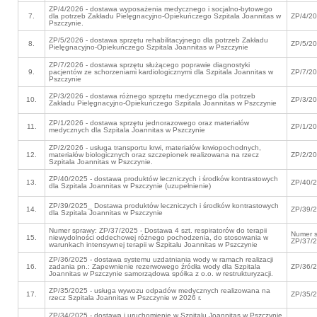
ZP/4/2026 - dostawa wyposażenia medycznego i socjalno-bytowego
7.
dla potrzeb Zakładu Pielęgnacyjno-Opiekuńczego Szpitala Joannitas w
ZP/4/2
Pszczynie.
ZP/5/2026 - dostawa sprzętu rehabilitacyjnego dla potrzeb Zakładu
8.
ZP/5/2
Pielęgnacyjno-Opiekuńczego Szpitala Joannitas w Pszczynie
ZP/7/2026 - dostawa sprzętu służącego poprawie diagnostyki
9.
pacjentów ze schorzeniami kardiologicznymi dla Szpitala Joannitas w
ZP/7/2
Pszczynie
ZP/3/2026 - dostawa różnego sprzętu medycznego dla potrzeb
10.
ZP/3/2
Zakładu Pielęgnacyjno-Opiekuńczego Szpitala Joannitas w Pszczynie
ZP/1/2026 - dostawa sprzętu jednorazowego oraz materiałów
11.
ZP/1/2
medycznych dla Szpitala Joannitas w Pszczynie
ZP/2/2026 - usługa transportu krwi, materiałów krwiopochodnych,
12.
materiałów biologicznych oraz szczepionek realizowana na rzecz
ZP/2/2
Szpitala Joannitas w Pszczynie.
ZP/40/2025 - dostawa produktów leczniczych i środków kontrastowych
13.
ZP/40/
dla Szpitala Joannitas w Pszczynie (uzupełnienie)
ZP/39/2025_ Dostawa produktów leczniczych i środków kontrastowych
14.
ZP/39/
dla Szpitala Joannitas w Pszczynie
Numer sprawy: ZP/37/2025 - Dostawa 4 szt. respiratorów do terapii
Numer s
15.
niewydolności oddechowej różnego pochodzenia, do stosowania w
ZP/37/
warunkach intensywnej terapii w Szpitalu Joannitas w Pszczynie
ZP/36/2025 - dostawa systemu uzdatniania wody w ramach realizacji
16.
zadania pn.: Zapewnienie rezerwowego źródła wody dla Szpitala
ZP/36/
Joannitas w Pszczynie samorządowa spółka z o.o. w restrukturyzacji.
ZP/35/2025 - usługa wywozu odpadów medycznych realizowana na
17.
ZP/35/
rzecz Szpitala Joannitas w Pszczynie w 2026 r.
ZP/34/2025 - dostawa i uruchomienie w Szpitalu Joannitas w Pszczynie