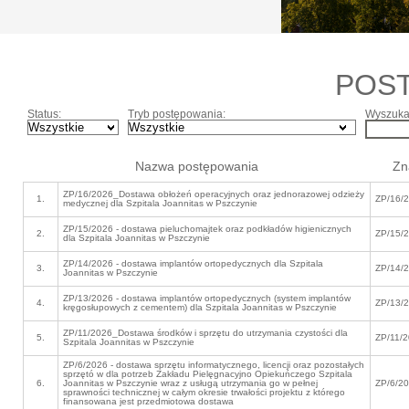
POS
Status:
Tryb postępowania:
Wyszukaj
Nazwa postępowania
Zn
ZP/16/2026_Dostawa obłożeń operacyjnych oraz jednorazowej odzieży
1.
ZP/16/
medycznej dla Szpitala Joannitas w Pszczynie
ZP/15/2026 - dostawa pieluchomajtek oraz podkładów higienicznych
2.
ZP/15/
dla Szpitala Joannitas w Pszczynie
ZP/14/2026 - dostawa implantów ortopedycznych dla Szpitala
3.
ZP/14/
Joannitas w Pszczynie
ZP/13/2026 - dostawa implantów ortopedycznych (system implantów
4.
ZP/13/
kręgosłupowych z cementem) dla Szpitala Joannitas w Pszczynie
ZP/11/2026_Dostawa środków i sprzętu do utrzymania czystości dla
5.
ZP/11/
Szpitala Joannitas w Pszczynie
ZP/6/2026 - dostawa sprzętu informatycznego, licencji oraz pozostałych
sprzętó w dla potrzeb Zakładu Pielęgnacyjno Opiekuńczego Szpitala
6.
Joannitas w Pszczynie wraz z usługą utrzymania go w pełnej
ZP/6/2
sprawności technicznej w całym okresie trwałości projektu z którego
finansowana jest przedmiotowa dostawa